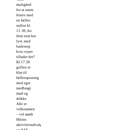
mulighed
for at starte
festen med
en fælles
sejltur kl.
11:30, for
dem som har
lyst, med
badestop
hvis vejret
tillader det?
Kl.17.30
grillen er
klar til
fællesspisning
med eget
medbragt
mad og
drikke.
Alle er
velkommen
– vel mødt
Hilsen
aktivitetsudvalget
og SAS