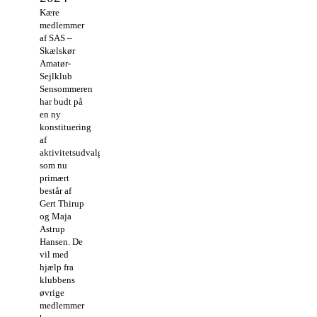
Kære
medlemmer
af SAS –
Skælskør
Amatør-
Sejlklub
Sensommeren
har budt på
en ny
konstituering
af
aktivitetsudvalget,
som nu
primært
består af
Gert Thirup
og Maja
Astrup
Hansen. De
vil med
hjælp fra
klubbens
øvrige
medlemmer