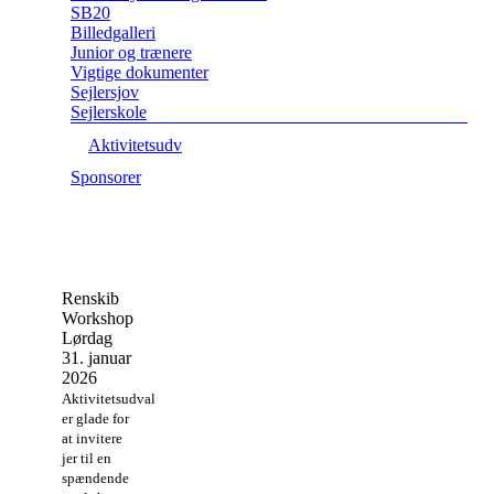
SB20
Billedgalleri
Junior og trænere
Vigtige dokumenter
Sejlersjov
Sejlerskole
Aktivitetsudv
Sponsorer
Renskib
Workshop
Lørdag
31. januar
2026
Aktivitetsudvalget
er glade for
at invitere
jer til en
spændende