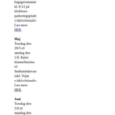
bagagerumsmarked
kl. 9-12 på
klubbens
parkeringsplads
v/aktivitetsudvalget.
Læs mere
HER
.
Maj
Torsdag den
29/5 til
søndag den
1/6: Kristi
himmelfartstur
til
Smålandsfarvandet
inkl. Vejrø
v/aktivitetsudvalget.
Læs mere
HER
.
Juni
Torsdag den
5/6 til
mandag den