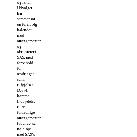
og land.
Udvalget
har
sammensat
en foreløbig
kalender
med
arrangementer
og
aktiviteter i
SAS, med
forbehold
for
ændringer
samt
tilføjelser.
Der vil
komme
indbydelse
til de
forskellige
arrangementer
løbende, så
hold øje
med SAS´s