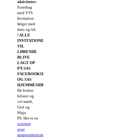
aktiviteter:
Foredrag
med VTS.
Invitation
følger med
dato og tid.
! ALLE
INVITATIONER
VIL
LØBENDE
BLIVE
LAGT OP
PÅ SAS
FACEBOOKSIDE
OG SAS
HJEMMESIDE
!
De bedste
hilsner og
vel mødt,
Gert og
Maja
PS. Her er en
oversigt
over
arrangementerne