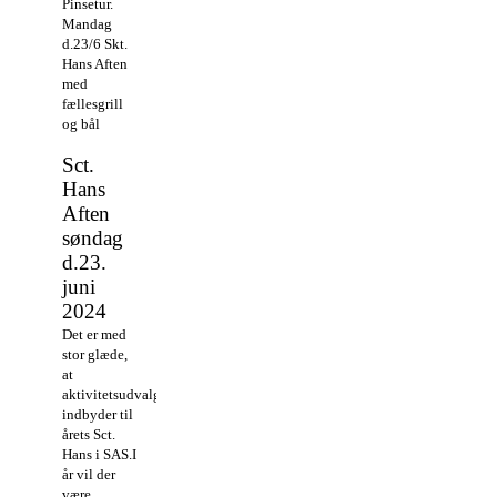
Pinsetur.
Mandag
d.23/6 Skt.
Hans Aften
med
fællesgrill
og bål
Sct.
Hans
Aften
søndag
d.23.
juni
2024
Det er med
stor glæde,
at
aktivitetsudvalget
indbyder til
årets Sct.
Hans i SAS.
I
år vil der
være