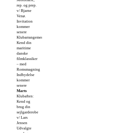
rep. og prep.
v/ Bjarne
Venø.
Invitation
kommer
senere
Klubarrangement:
Kend din
maritime
danske
filmklassiker
– med
Romsmagning
Indbydelse
kommer
senere
Marts
Klubaften:
Kend og
brug din
sejlgarderobe
v/ Lars
Jensen
Udvalgte