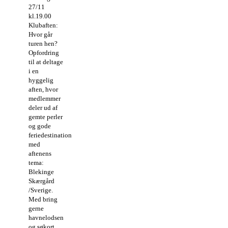
27/11
kl.19.00
Klubaften:
Hvor går
turen hen?
Opfordring
til at deltage
i en
hyggelig
aften, hvor
medlemmer
deler ud af
gemte perler
og gode
feriedestinationer
med
aftenens
tema:
Blekinge
Skærgård
/Sverige.
Med bring
gerne
havnelodsen
og søkort.