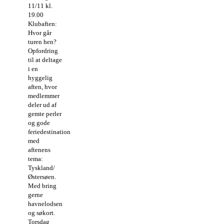
11/11 kl.
19.00
Klubaften:
Hvor går
turen hen?
Opfordring
til at deltage
i en
hyggelig
aften, hvor
medlemmer
deler ud af
gemte perler
og gode
feriedestinationer
med
aftenens
tema:
Tyskland/
Østersøen.
Med bring
gerne
havnelodsen
og søkort.
Torsdag