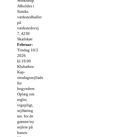
Workshop.
Afholdes i
Simiks
værkstedhaller
på
værkstedsvej
7, 4230
Skælskør
Februar:
Tirsdag 10/2
2026
kl.19.00
Klubaften:
Kap-
onsdagssejllads
for
begyndere.
Oplæg om
regler,
vigepligt,
sejlføring
mv. for de
grønne/ny
sejlere på
banen.