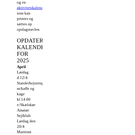
og en
aktivitetskalender
,
som kan
printes og
sættes op
opslagstavlen.
OPDATERET
KALENDER
FOR
2025
April
Lørdag
d.12/4:
Standerhejsning
m/kaffe og
kage
kl.14.00
v/Skælskør
Amatør
Sejlklub
Lørdag den
26/4:
Maritimt