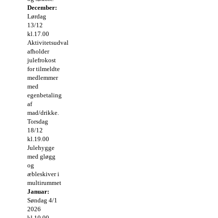
December:
Lørdag
13/12
kl.17.00
Aktivitetsudvalget
afholder
julefrokost
for tilmeldte
medlemmer
med
egenbetaling
af
mad/drikke.
Torsdag
18/12
kl.19.00
Julehygge
med gløgg
og
æbleskiver i
multirummet
Januar:
Søndag 4/1
2026
kl.10.00