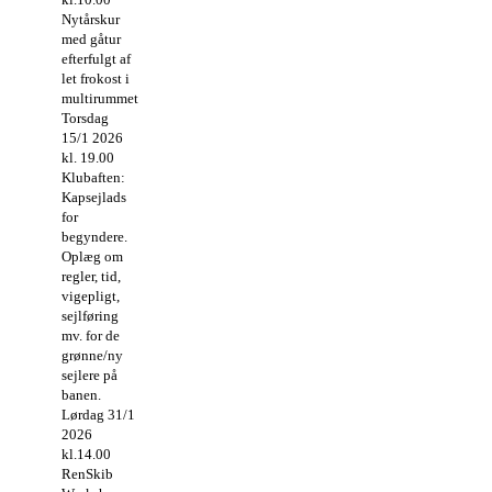
Nytårskur
med gåtur
efterfulgt af
let frokost i
multirummet
Torsdag
15/1 2026
kl. 19.00
Klubaften:
Kapsejlads
for
begyndere.
Oplæg om
regler, tid,
vigepligt,
sejlføring
mv. for de
grønne/ny
sejlere på
banen.
Lørdag 31/1
2026
kl.14.00
RenSkib