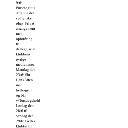
9/6:
Pinsetogt til
Ærø via det
sydfynske
øhav. Privat
arrangement
med
opfordring
til
deltagelse af
klubbens
øvrige
medlemmer.
Mandag den
23/6: Skt.
Hans Aften
med
fællesgrill
og bål
v/Torsdagsholdet
Lørdag den
28/6 til
søndag den
29/6: Fælles
klubtur til