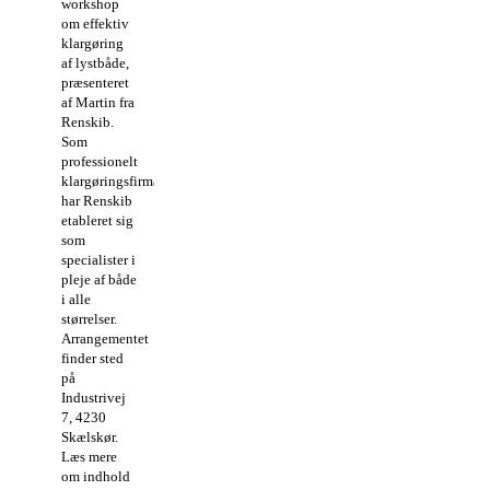
workshop
om effektiv
klargøring
af lystbåde,
præsenteret
af Martin fra
Renskib.
Som
professionelt
klargøringsfirma
har Renskib
etableret sig
som
specialister i
pleje af både
i alle
størrelser.
Arrangementet
finder sted
på
Industrivej
7, 4230
Skælskør.
Læs mere
om indhold