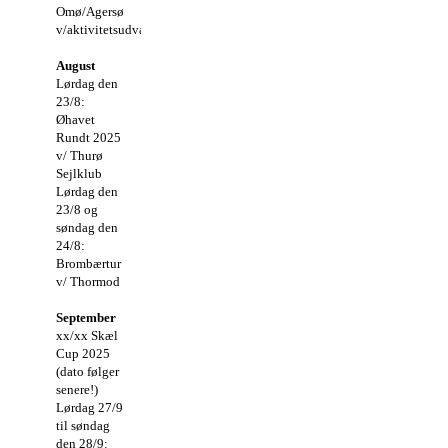
Omø/Agersø
v/aktivitetsudvalget
August
Lørdag den
23/8:
Øhavet
Rundt 2025
v/ Thurø
Sejlklub
Lørdag den
23/8 og
søndag den
24/8:
Brombærtur
v/ Thormod
September
xx/xx Skæl
Cup 2025
(dato følger
senere!)
Lørdag 27/9
til søndag
den 28/9: