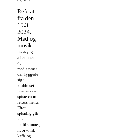
Referat
fra den
15.3:
2024.
Mad og
musik
En dejlig
aften, med
43
medlemmer
der hyggede
sig i
klubhuset,
imedens de
spiste en tre-
retters menu.
Efter
spisning gik
vi i
multirummet,
hvor vi fik
kaffe og