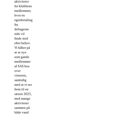
aktiviteter
for klubbens
medlemmer,
hvor en
egenbetaling
fra
deltagerne
side vil
finde sted
efter behov.
Vi håber på
at se nye
som gamle
medlemmer
af SAS hen
over
vinteren,
samtidig
med at vi ser
frem til en
sæson 2025,
med mange
aktiviteter
sammen på
både vand