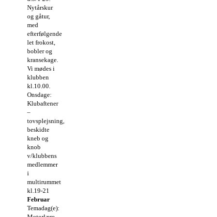
Nytårskur
og gåtur,
med
efterfølgende
let frokost,
bobler og
kransekage.
Vi mødes i
klubben
kl.10.00.
Onsdage:
Klubaftener
–
tovsplejsning,
beskidte
kneb og
knob
v/klubbens
medlemmer
i
multirummet
kl.19-21
Februar
Temadag(e):
Motorlære,