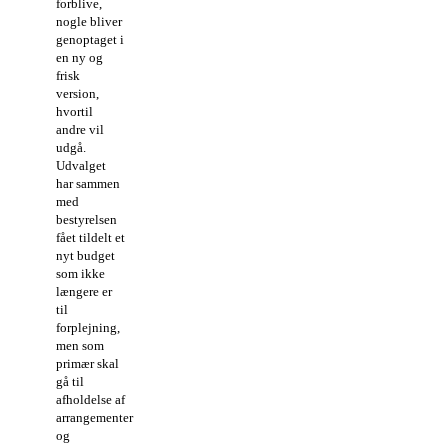
forblive,
nogle bliver
genoptaget i
en ny og
frisk
version,
hvortil
andre vil
udgå.
Udvalget
har sammen
med
bestyrelsen
fået tildelt et
nyt budget
som ikke
længere er
til
forplejning,
men som
primær skal
gå til
afholdelse af
arrangementer
og