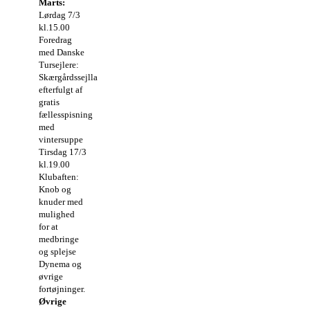
Marts:
Lørdag 7/3
kl.15.00
Foredrag
med Danske
Tursejlere:
Skærgårdssejllads
efterfulgt af
gratis
fællesspisning
med
vintersuppe
Tirsdag 17/3
kl.19.00
Klubaften:
Knob og
knuder med
mulighed
for at
medbringe
og splejse
Dynema og
øvrige
fortøjninger.
Øvrige