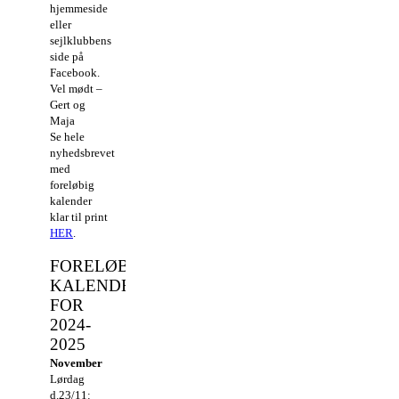
hjemmeside
eller
sejlklubbens
side på
Facebook.
Vel mødt –
Gert og
Maja
Se hele
nyhedsbrevet
med
foreløbig
kalender
klar til print
HER
.
FORELØBIG
KALENDER
FOR
2024-
2025
November
Lørdag
d.23/11: