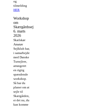
og
tilmelding
HER
.
Workshop
om
Skærgårdssejlads
6. marts
2026
Skælskør
Amatør
Sejlklub har,
i samarbejde
med Danske
Tursejlere,
arrangeret
en rigtig
spændende
workshop.
Så har du
planer om at
sejle til
Skærgården,
er det nu, du
kan komme