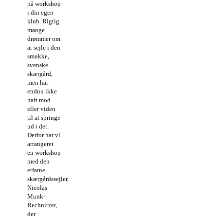
på workshop
i din egen
klub. Rigtig
mange
drømmer om
at sejle i den
smukke,
svenske
skærgård,
men har
endnu ikke
haft mod
eller viden
til at springe
ud i det.
Derfor har vi
arrangeret
en workshop
med den
erfarne
skærgårdssejler,
Nicolas
Munk-
Rechnitzer,
der