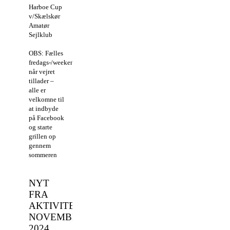
Harboe Cup
v/Skælskør
Amatør
Sejlklub
OBS: Fælles
fredags-/weekendgrill
når vejret
tillader –
alle er
velkomne til
at indbyde
på Facebook
og starte
grillen op
gennem
sommeren
NYT
FRA
AKTIVITETSUDVALGET
NOVEMBER
2024