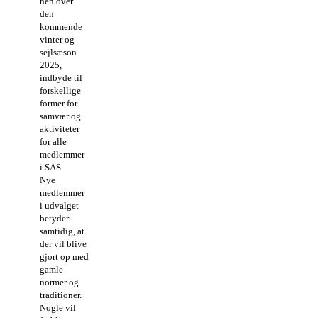
hen over
den
kommende
vinter og
sejlsæson
2025,
indbyde til
forskellige
former for
samvær og
aktiviteter
for alle
medlemmer
i SAS.
Nye
medlemmer
i udvalget
betyder
samtidig, at
der vil blive
gjort op med
gamle
normer og
traditioner.
Nogle vil