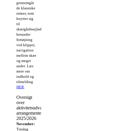
gennemgår
de klassiske
emner, som
knytter sig
til
skærgårdssejlads,
herunder
fortøjning
ved klipper,
navigation
mellem skær
og meget
andet. Læs
mere om
indhold og
tilmelding
HER
.
Oversigt
over
aktivitetsudvalgets
arrangementer
2025/2026
November:
Tirsdag