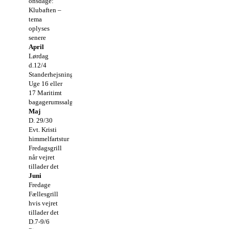
onsdage:
Klubaften –
tema
oplyses
senere
April
Lørdag
d.12/4
Standerhejsning
Uge 16 eller
17 Maritimt
bagagerumssalg
Maj
D. 29/30
Evt. Kristi
himmelfartstur
Fredagsgrill
når vejret
tillader det
Juni
Fredage
Fællesgrill
hvis vejret
tillader det
D.7-9/6