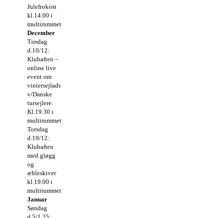
Julefrokost
kl.14.00 i
multirummet
December
Tirsdag
d.10/12:
Klubaften –
online live
event om
vintersejlads
v/Danske
tursejlere.
Kl.19.30 i
multirummet
Torsdag
d.19/12:
Klubaften
med gløgg
og
æbleskiver
kl.19.00 i
multirummet
Januar
Søndag
d.5/1 25: